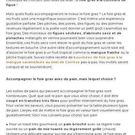
classique au moment des fêtes de Noël : le
foie gras à la confiture de
figue
!
Mais quels fruits accompagneront le mieux le foie gras ? Le foie gras et
les fruits sont une magnifique association. C’est même une expérience
gustative parfaite. Des pêches, des poires, des figues ou des pommes
revenues légèrement à la poêle vont donner un petit goût caramélisé au
foie gras. Des morceaux de
figues séchées
,
d’abricots secs et de
pistaches
mélangés en verrine pourraient bien vous surprendre.
Ensemble, ces fruits secs vont élever le goût du foie gras et varier les
textures en bouche. Une autre idée d’accompagnement sucré-salé est
d’associer le foie gras à un fruit tropical comme la
mangue fraîche
ou la
pêche tropicale. Suivez notre recette de
bouchées de foie gras à la
mangue caramélisée au miel de Corrèze
pas-à-pas. Vos invités seront
conquis et se souviendront.
Accompagner le foie gras avec du pain, mais lequel choisir ?
Les sortes de pains qui peuvent accompagner le foie gras sont
nombreuses. Quel que soit le pain que vous allez choisir, il doit être
coupé en tranches très fines
pour profiter intensément du foie gras.
Pour varier les saveurs, vous pouvez présenter sur la table plusieurs types
de pain. L’enjeu est de mettre le foie gras en valeur tant visuellement que
gustativement. Voici nos conseils pour choisir son pain.
● Pour un toast très gourmand, un
pain brioché
avec sa légère note
sucrée ou un
pain de mie toasté ou légèrement grillé
(chaud)
révèlent une délicate saveur sucrée qui s’harmonise avec le foie gras et