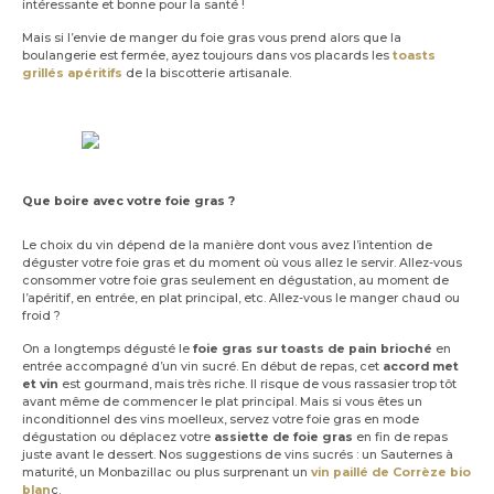
intéressante et bonne pour la santé !
Mais si l’envie de manger du foie gras vous prend alors que la
boulangerie est fermée, ayez toujours dans vos placards les
toasts
grillés apéritifs
de la biscotterie artisanale.
Que boire avec votre foie gras ?
Le choix du vin dépend de la manière dont vous avez l’intention de
déguster votre foie gras et du moment où vous allez le servir. Allez-vous
consommer votre foie gras seulement en dégustation, au moment de
l’apéritif, en entrée, en plat principal, etc. Allez-vous le manger chaud ou
froid ?
On a longtemps dégusté le
foie gras sur toasts de pain brioché
en
entrée accompagné d’un vin sucré. En début de repas, cet
accord met
et vin
est gourmand, mais très riche. Il risque de vous rassasier trop tôt
avant même de commencer le plat principal. Mais si vous êtes un
inconditionnel des vins moelleux, servez votre foie gras en mode
dégustation ou déplacez votre
assiette de foie gras
en fin de repas
juste avant le dessert. Nos suggestions de vins sucrés : un Sauternes à
maturité, un Monbazillac ou plus surprenant un
vin paillé de Corrèze bio
blan
c.