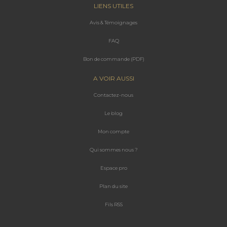
LIENS UTILES
Avis & Témoignages
FAQ
Bon de commande (PDF)
A VOIR AUSSI
Contactez-nous
Le blog
Mon compte
Qui sommes nous ?
Espace
pro
Plan du site
Fils RSS