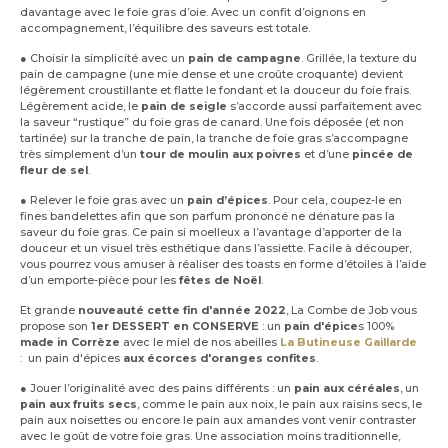
davantage avec le foie gras d’oie. Avec un confit d’oignons en
accompagnement, l’équilibre des saveurs est totale.
● Choisir la simplicité avec un
pain de campagne
. Grillée, la texture du
pain de campagne (une mie dense et une croûte croquante) devient
légèrement croustillante et flatte le fondant et la douceur du foie frais.
Légèrement acide, le
pain de seigle
s’accorde aussi parfaitement avec
la saveur “rustique” du foie gras de canard. Une fois déposée (et non
tartinée) sur la tranche de pain, la tranche de foie gras s’accompagne
très simplement d’un
tour de moulin aux poivres
et d’une
pincée de
fleur de sel
.
● Relever le foie gras avec un
pain d’épices
. Pour cela, coupez-le en
fines bandelettes afin que son parfum prononcé ne dénature pas la
saveur du foie gras. Ce pain si moelleux a l’avantage d’apporter de la
douceur et un visuel très esthétique dans l’assiette. Facile à découper,
vous pourrez vous amuser à réaliser des toasts en forme d’étoiles à l’aide
d’un emporte-pièce pour les
fêtes de Noël
.
Et grande
nouveauté cette fin d'année 2022
, La Combe de Job vous
propose son
1er DESSERT en CONSERVE
: un
pain d'épice
s 100%
made in Corrèze
avec le miel de nos abeilles
La Butineuse Gaillarde
: un pain d'épices
aux écorces d'oranges confites
.
● Jouer l’originalité avec des pains différents : un
pain aux céréales
, un
pain aux fruits secs
, comme le pain aux noix, le pain aux raisins secs, le
pain aux noisettes ou encore le pain aux amandes vont venir contraster
avec le goût de votre foie gras. Une association moins traditionnelle,