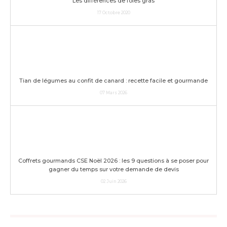
Les différences de foies gras
17 Octobre 2020
Tian de légumes au confit de canard : recette facile et gourmande
07 Mars 2026
Coffrets gourmands CSE Noël 2026 : les 9 questions à se poser pour
gagner du temps sur votre demande de devis
02 Juin 2026