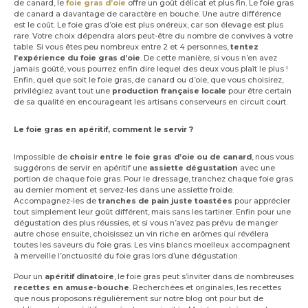
de canard, le
foie gras d’oie
offre un goût délicat et plus fin. Le foie gras
de canard a davantage de caractère en bouche. Une autre différence
est le coût. Le foie gras d’oie est plus onéreux, car son élevage est plus
rare. Votre choix dépendra alors peut-être du nombre de convives à votre
table. Si vous êtes peu nombreux entre 2 et 4 personnes,
tentez
l’expérience du foie gras d’oie
. De cette manière, si vous n’en avez
jamais goûté, vous pourrez enfin dire lequel des deux vous plaît le plus !
Enfin, quel que soit le foie gras, de canard ou d’oie, que vous choisirez,
privilégiez avant tout une
production française locale
pour être certain
de sa qualité en encourageant les artisans conserveurs en circuit court.
Le foie gras en apéritif, comment le servir ?
Impossible de
choisir entre le foie gras d’oie ou de canard
, nous vous
suggérons de servir en apéritif une
assiette dégustation
avec une
portion de chaque foie gras. Pour le dressage, tranchez chaque foie gras
au dernier moment et servez-les dans une assiette froide.
Accompagnez-les de
tranches de pain juste toastées
pour apprécier
tout simplement leur goût différent, mais sans les tartiner. Enfin pour une
dégustation des plus réussies, et si vous n’avez pas prévu de manger
autre chose ensuite, choisissez un vin riche en arômes qui révélera
toutes les saveurs du foie gras. Les vins blancs moelleux accompagnent
à merveille l’onctuosité du foie gras lors d’une dégustation.
Pour un
apéritif dînatoire
, le foie gras peut s’inviter dans de nombreuses
recettes en amuse-bouche
. Recherchées et originales, les recettes
que nous proposons régulièrement sur notre blog ont pour but de