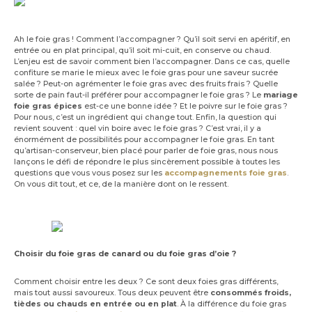
Ah le foie gras ! Comment l’accompagner ? Qu’il soit servi en apéritif, en
entrée ou en plat principal, qu’il soit mi-cuit, en conserve ou chaud.
L’enjeu est de savoir comment bien l’accompagner. Dans ce cas, quelle
confiture se marie le mieux avec le foie gras pour une saveur sucrée
salée ? Peut-on agrémenter le foie gras avec des fruits frais ? Quelle
sorte de pain faut-il préférer pour accompagner le foie gras ? Le
mariage
foie gras épices
est-ce une bonne idée ? Et le poivre sur le foie gras ?
Pour nous, c’est un ingrédient qui change tout. Enfin, la question qui
revient souvent : quel vin boire avec le foie gras ? C’est vrai, il y a
énormément de possibilités pour accompagner le foie gras. En tant
qu’artisan-conserveur, bien placé pour parler de foie gras, nous nous
lançons le défi de répondre le plus sincèrement possible à toutes les
questions que vous vous posez sur les
accompagnements foie gras
.
On vous dit tout, et ce, de la manière dont on le ressent.
Choisir du foie gras de canard ou du foie gras d’oie ?
Comment choisir entre les deux ? Ce sont deux foies gras différents,
mais tout aussi savoureux. Tous deux peuvent être
consommés froids,
tièdes ou chauds en entrée ou en plat
. À la différence du foie gras