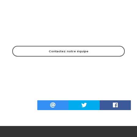
NOUS CONTACTER
Vous avez une ques­tion sur un pro­duit, une recette ? Vous n'avez pas
trouvé vos réponses dans la FAQ ?
Alors n'hé­si­tez plus et uti­li­sez notre for­mu­laire.
Contac­tez notre équipe