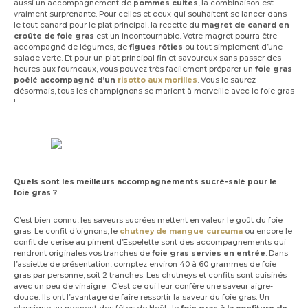
aussi un accompagnement de
pommes cuites
, la combinaison est
vraiment surprenante. Pour celles et ceux qui souhaitent se lancer dans
le tout canard pour le plat principal, la recette du
magret de canard en
croûte de foie gras
est un incontournable. Votre magret pourra être
accompagné de légumes, de
figues rôties
ou tout simplement d’une
salade verte. Et pour un plat principal fin et savoureux sans passer des
heures aux fourneaux, vous pouvez très facilement préparer un
foie gras
poêlé accompagné d’un
risotto aux morilles
. Vous le saurez
désormais, tous les champignons se marient à merveille avec le foie gras
!
Quels sont les meilleurs accompagnements sucré-salé pour le
foie gras ?
C’est bien connu, les saveurs sucrées mettent en valeur le goût du foie
gras. Le confit d’oignons, le
chutney de mangue curcuma
ou encore le
confit de cerise au piment d’Espelette sont des accompagnements qui
rendront originales vos tranches de
foie gras servies en entrée
. Dans
l’assiette de présentation, comptez environ 40 à 60 grammes de foie
gras par personne, soit 2 tranches. Les chutneys et confits sont cuisinés
avec un peu de vinaigre. C’est ce qui leur confère une saveur aigre-
douce. Ils ont l’avantage de faire ressortir la saveur du foie gras. Un