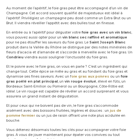
Au moment de l’apéritif, le foie gras peut être accompagné d’un vin de
Champagne. Cet accord souvent qualifié de majestueux est idéal à
l’apéritif. Privilégiez un champagne peu dosé comme un Extra Brut ou un
Brut. Il viendra réveiller l’appétit avec des bulles tout en finesse.
En entrée ou à l’apéritif pour déguster votre
foie gras avec un vin blanc
,
vous pouvez aussi opter pour un
vin blanc sec raffiné et aromatique
pour ne pas étouffer les saveurs du foie gras. Le
Saint Joseph Blanc
produit dans la Vallée du Rhône se distingue par des notes minérales de
fleurs d’acacia et d’amande et s’accorde à merveille avec le foie gras. Un
Condrieu
viendra aussi souligner l’onctuosité du foie gras.
Et le poivre avec le foie gras, on vous en parle ? C’est un ingrédient qui
change tout. Cette épice se mêle au gras et au fondant du foie gras et
dynamise ses fines saveurs. Avec un f
oie gras aux poivres
ou un
foie
gras poêlé en plat principal
, un
vin rouge évolué
, élevé en fûts, un
Bordeaux Saint-Emilion ou Pomerol ou un Bourgogne, Côte-Rôtie est
idéal. Le vin rouge est capable de révéler un accord surprenant et vous
assurera un grand instant de dégustation.
Et pour ceux qui ne boivent pas de vin, le foie gras s’accommode
aisément avec des boissons fruitées, légères et douces : un
jus de
pomme fermier
ou un jus de raisin offrant une note plus acidulée en
bouche.
Vous détenez désormais toutes les clés pour accompagner votre foie
gras. A vous de jouer maintenant pour épater vos convives ou tout