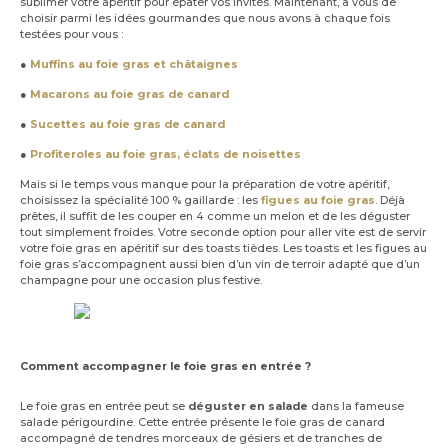
sublimer votre apéritif pour épater vos invités. Maintenant, à vous de
choisir parmi les idées gourmandes que nous avons à chaque fois
testées pour vous :
●
Muffins au foie gras et châtaignes
●
Macarons au foie gras de canard
●
Sucettes au foie gras de canard
●
Profiteroles au foie gras, éclats de noisettes
Mais si le temps vous manque pour la préparation de votre apéritif,
choisissez la spécialité 100 % gaillarde : les
figues au foie gras
. Déjà
prêtes, il suffit de les couper en 4 comme un melon et de les déguster
tout simplement froides. Votre seconde option pour aller vite est de servir
votre foie gras en apéritif sur des toasts tièdes. Les toasts et les figues au
foie gras s’accompagnent aussi bien d’un vin de terroir adapté que d’un
champagne pour une occasion plus festive.
Comment accompagner le foie gras en entrée ?
Le foie gras en entrée peut se
déguster en salade
dans la fameuse
salade périgourdine. Cette entrée présente le foie gras de canard
accompagné de tendres morceaux de gésiers et de tranches de