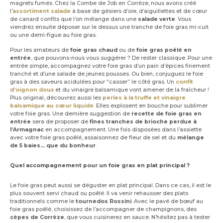
magrets fumés. Chez la Combe de Job en Corrèze, nous avons créé
l’
assortiment salade
à base de gésiers d’oie, d’aiguillettes et de cœur
de canard confits que l’on mélange dans une
salade verte
. Vous
viendrez ensuite déposer sur le dessus une tranche de foie gras mi-cuit
ou une demi-figue au foie gras.
Pour les amateurs de
foie gras chaud
ou de
foie gras poêlé en
entrée
, que pouvons-nous vous suggérer ? De rester classique. Pour une
entrée simple, accompagnez votre foie gras d’un pain d’épices finement
tranché et d’une salade de jeunes pousses. Ou bien, conjuguez le foie
gras à des saveurs acidulées pour “casser” le côté gras. Un
confit
d’oignon doux
et du vinaigre balsamique vont amener de la fraîcheur !
Plus original, découvrez aussi les
perles à la truffe et vinaigre
balsamique au cœur liquide
. Elles explosent en bouche pour sublimer
votre foie gras. Une dernière suggestion de
recette de foie gras en
entrée
sera de proposer de
fines tranches de brioche perdue à
l’Armagnac
en accompagnement. Une fois disposées dans l’assiette
avec votre foie gras poêlé, assaisonnez de fleur de sel et du
mélange
de 5 baies… que du bonheur
.
Quel accompagnement pour un foie gras en plat principal ?
Le foie gras peut aussi se déguster en plat principal. Dans ce cas, il est le
plus souvent servi chaud ou poêlé. Il va venir rehausser des plats
traditionnels comme le
tournedos Rossini
. Avec le pavé de bœuf au
foie gras poêlé, choisissez de l’accompagner de champignons, des
cèpes de Corrèze
, que vous cuisinerez en sauce. N’hésitez pas à tester