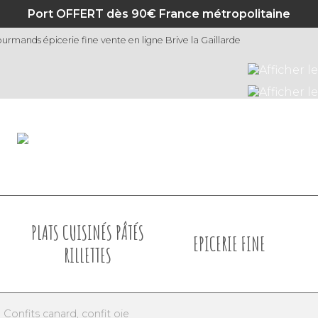
Port OFFERT dès 90€ France métropolitaine
urmands épicerie fine vente en ligne Brive la Gaillarde
PLATS CUISINÉS PÂTÉS
EPICERIE FINE
RILLETTES
»
Confits canard, confit oie