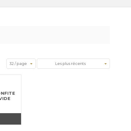
32 / page
Les plus récents
ONFITE
VIDE