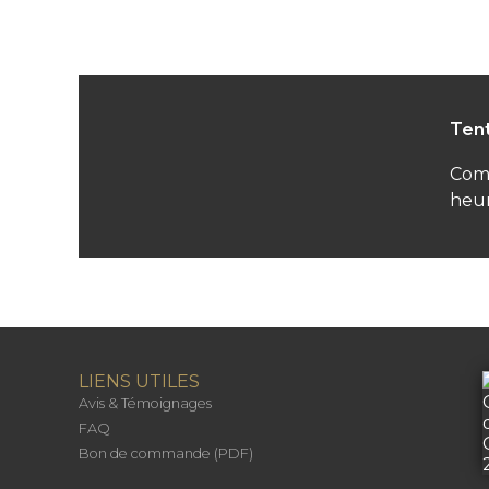
Tent
Comm
heur
LIENS UTILES
Avis & Témoignages
FAQ
Bon de commande (PDF)