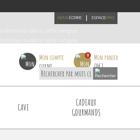
NOUS
ÉCRIRE
ESPACE
PRO
Mon compte
Mon panier
0
client
(
0
€)
CADEAUX
CAVE
GOURMANDS