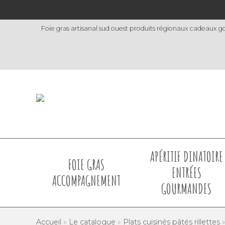
Foie gras artisanal sud ouest produits régionaux cadeaux go
APÉRITIF DINATOIRE
FOIE GRAS
ENTRÉES
ACCOMPAGNEMENT
GOURMANDES
Accueil
»
Le catalogue
»
Plats cuisinés pâtés rillettes