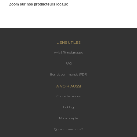
Zoom sur nos producteurs locaux
LIENS UTILES
Avis & Témoignages
FAQ
Bon de commande (PDF)
A VOIR AUSSI
Contactez-nous
Le blog
Mon compte
Qui sommes nous ?