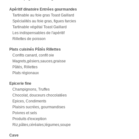
Apéritif dinatoire Entrées gourmandes
Tartinable au foie gras Toast Gaillard
Spécialités au foie gras, figues farcies
Tartinable végétal Toast Gaillard
Les indispensables de l'apéritif
Rillettes de poisson
Plats cuisinés Pâtés Rillettes
Confits canard, confit oie
Magrets,gésiers,sauces,graisse
Pâtés, Rillettes
Plats régionaux
Epicerie fine
Champignons, Truffes
Chocolat, douceurs chocolatées
Epices, Condiments
Plaisirs sucrées, gourmandises
Poivres et sels
Produits d'exception
Riz,pâtes,céréales,légumes,soupe
Cave