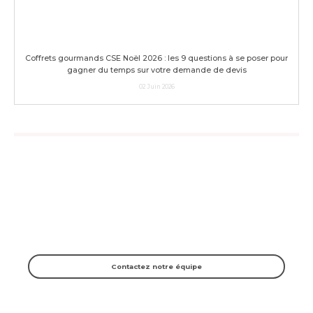
Coffrets gourmands CSE Noël 2026 : les 9 questions à se poser pour
gagner du temps sur votre demande de devis
02 Juin 2026
NOUS CONTACTER
Vous avez une ques­tion sur un pro­duit, une recette ? Vous n'avez pas
trouvé vos réponses dans la FAQ ?
Alors n'hé­si­tez plus et uti­li­sez notre for­mu­laire.
Contac­tez notre équipe