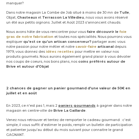
manquer?
Dans notre magasin La Combe de Job situé à moins de 30 mn de
Tulle
,
Objat,
Chasteaux
et
Terrasson La Villedieu
, nous vous avons réservé
un été aux petits oignons. Juillet et Août 2023 s'annoncent chauds.
Nous avons hâte de vous rencontrer pour vous
faire découvrir le
foie
gras de notre fabrication
et toutes nos spécialités. Nous pourrons vous
expliquer
qu'est ce qu'un artisan conserveur?
partager avec vous
notre passion pour notre métier et notre
savoir-faire
artisanal
depuis
1979, vous donnez des
idées recettes
pour mettre en valeur nos
produits gourmets. Nous aurons également grand plaisir à vous dévoiler
nos coups de coeurs, nos bons plans, nos
coins préférés autour de
Brive et autour d'Objat
2 chances de gagner un panier gourmand d'une valeur de 50€ en
juillet et en août
En 2023, ce n'est pas 1, mais 2
paniers gourmands
à gagner dans notre
magasin en centre-ville de
Brive La Gaillarde
.
Venez nous retrouver et tentez de remporter le cadeau gourmand : c'est
simple, il vous suffit d'estimer le poids, remplir un bulletin de participation
et patienter jusqu'au début du mois suivant pour connaitre le grand
GAGNANT.