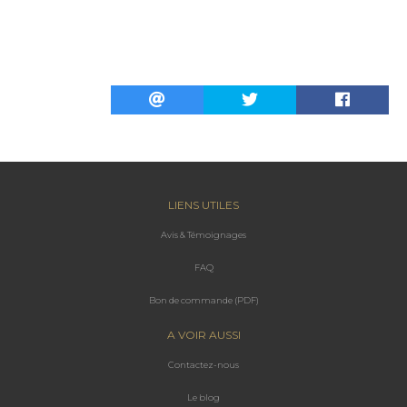
LIENS UTILES
Avis & Témoignages
FAQ
Bon de commande (PDF)
A VOIR AUSSI
Contactez-nous
Le blog