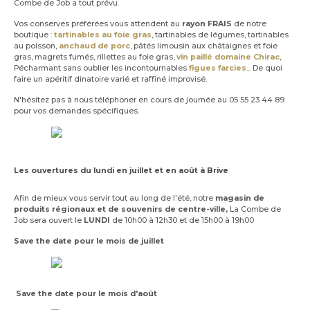
Combe de Job a tout prévu.
Vos conserves préférées vous attendent au
rayon FRAIS
de notre
boutique :
tartinables au foie gras
, tartinables de légumes, tartinables
au poisson,
anchaud de porc
, pâtés limousin aux châtaignes et foie
gras, magrets fumés, rillettes au foie gras,
vin paillé domaine Chirac
,
Pécharmant sans oublier les incontournables
figues farcies
... De quoi
faire un apéritif dinatoire varié et raffiné improvisé.
N'hésitez pas à nous téléphoner en cours de journée au 05 55 23 44 89
pour vos demandes spécifiques.
Les ouvertures du lundi en juillet et en août à Brive
Afin de mieux vous servir tout au long de l'été, notre
magasin de
produits régionaux et de souvenirs de centre-ville,
La Combe de
Job sera ouvert le
LUNDI
de 10h00 à 12h30 et de 15h00 à 19h00
Save the date pour le mois de juillet
Save the date pour le mois d'août