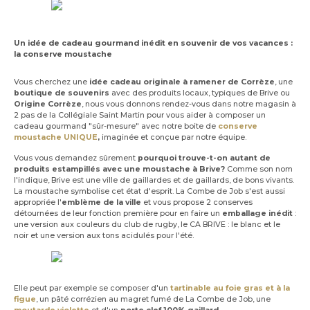
Un idée de cadeau gourmand inédit en souvenir de vos vacances :
la conserve moustache
Vous cherchez une
idée cadeau originale à ramener de Corrèze
, une
boutique de souvenirs
avec des produits locaux, typiques de Brive ou
Origine Corrèze
, nous vous donnons rendez-vous dans notre magasin à
2 pas de la Collégiale Saint Martin pour vous aider à composer un
cadeau gourmand "sûr-mesure" avec notre boite de
conserve
moustache
UNIQUE
,
imaginée et conçue par notre équipe.
Vous vous demandez sûrement
pourquoi trouve-t-on autant de
produits estampillés avec une moustache à Brive?
Comme son nom
l'indique, Brive est une ville de gaillardes et de gaillards, de bons vivants.
La moustache symbolise cet état d'esprit. La Combe de Job s'est aussi
appropriée l'
emblème de la ville
et vous propose 2 conserves
détournées de leur fonction première pour en faire un
emballage inédit
:
une version aux couleurs du club de rugby, le CA BRIVE : le blanc et le
noir et une version aux tons acidulés pour l'été.
Elle peut par exemple se composer d'un
tartinable au foie gras et à la
figue
, un pâté corrézien au magret fumé de La Combe de Job, une