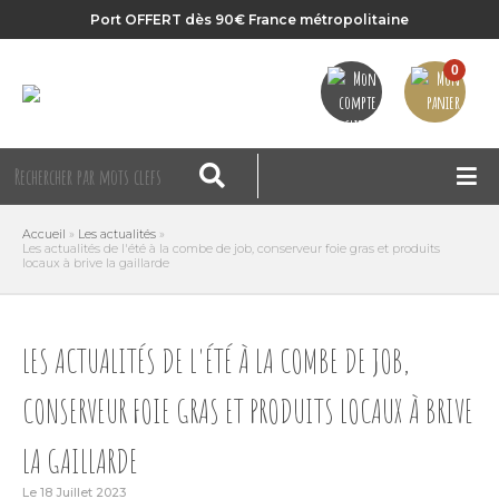
Port OFFERT dès 90€ France métropolitaine
0
Accueil
»
Les actualités
»
Les actualités de l'été à la combe de job, conserveur foie gras et produits
locaux à brive la gaillarde
LES ACTUALITÉS DE L'ÉTÉ À LA COMBE DE JOB,
CONSERVEUR FOIE GRAS ET PRODUITS LOCAUX À BRIVE
LA GAILLARDE
Le 18 Juillet 2023