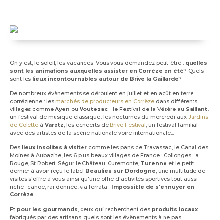
On y est, le soleil, les vacances. Vous vous demandez peut-être :
quelles
sont les animations auxquelles assister en Corrèze en été
? Quels
sont les
lieux incontournables autour de Brive la Gaillarde
?
De nombreux évènements se déroulent en juillet et en août en terre
corrézienne : les
marchés de producteurs en Corrèze
dans différents
villages comme
Ayen
ou
Voutezac
, le Festival de la Vézère au
Saillant,
un festival de musique classique
,
les nocturnes du mercredi aux
Jardins
de Colette
à
Varetz
, les concerts de
Brive Festival
, un festival familial
avec des artistes de la scène nationale voire internationale...
Des
lieux insolites à visiter
comme les pans de Travassac, le Canal des
Moines à Aubazine, les 6 plus beaux villages de France : Collonges La
Rouge, St Robert, Ségur le Château, Curemonte,
Turenne
et le petit
dernier à avoir reçu le label
Beaulieu sur Dordogne
, une multitude de
visites s'offre à vous ainsi qu'une offre d'activités sportives tout aussi
riche : canoë, randonnée, via ferrata...
Impossible de s'ennuyer en
Corrèze
.
Et
pour les gourmands
, ceux qui recherchent des
produits locaux
fabriqués par des artisans, quels sont les évènements à ne pas