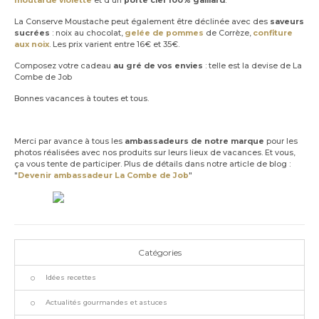
moutarde violette
et d'un
porte clef 100% gaillard
.
La Conserve Moustache peut également être déclinée avec des
saveurs
sucrées
: noix au chocolat,
gelée de pommes
de Corrèze,
confiture
aux noix
. Les prix varient entre 16€ et 35€.
Composez votre cadeau
au gré de vos envies
: telle est la devise de La
Combe de Job
Bonnes vacances à toutes et tous.
Merci par avance à tous les
ambassadeurs de notre marque
pour les
photos réalisées avec nos produits sur leurs lieux de vacances. Et vous,
ça vous tente de participer. Plus de détails dans notre article de blog :
"
Devenir ambassadeur La Combe de Job
"
Catégories
Idées recettes
Actualités gourmandes et astuces