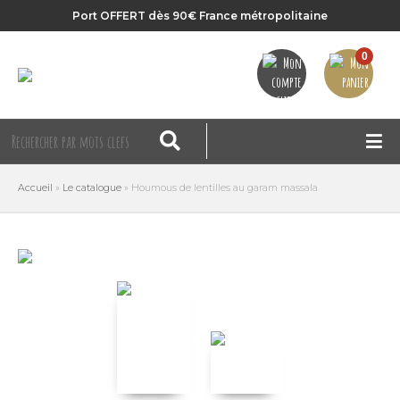
Port OFFERT dès 90€ France métropolitaine
0
Accueil
»
Le catalogue
»
Houmous de lentilles au garam massala