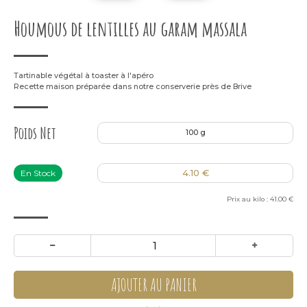
Houmous de lentilles au garam massala
Tar­ti­nable végé­tal à toas­ter à l'apéro
Recette mai­son pré­pa­rée dans notre conser­ve­rie près de Brive
Poids Net
100 g
4.10 €
En Stock
Prix au kilo : 41.00 €
AJOUTER AU PANIER