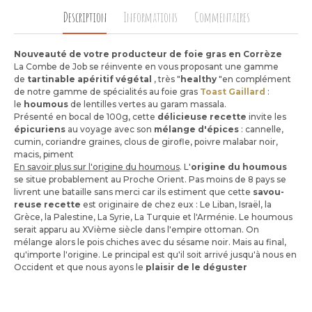
Description
Informations
Commentaires
Nou­veauté de votre pro­duc­teur de foie gras en Cor­rèze
La Combe de Job se réin­vente en vous pro­po­sant une gamme
de
tar­ti­nable apé­ri­tif végé­tal
, très "
heal­thy
"en com­plé­ment
de notre gamme de spé­cia­li­tés au foie gras
Toast Gaillard
:
le
hou­mous
de len­tilles vertes au garam mas­sala.
Pré­senté en bocal de 100g, cette
déli­cieuse recette
invite les
épi­cu­riens
au voyage avec son
mélange d'épices
: can­nelle,
cumin, coriandre graines, clous de girofle, poivre mala­bar noir,
macis, piment
En savoir plus sur l'ori­gine du hou­mous
. L'
ori­gine du hou­mous
se situe pro­ba­ble­ment au Proche Orient. Pas moins de 8 pays se
livrent une bataille sans merci car ils estiment que cette
savou­
reuse recette
est ori­gi­naire de chez eux : Le Liban, Israël, la
Grèce, la Pales­tine, La Syrie, La Tur­quie et l'Ar­mé­nie. Le hou­mous
serait apparu au XVième siècle dans l'em­pire otto­man. On
mélange alors le pois chiches avec du sésame noir. Mais au final,
qu'im­porte l'ori­gine. Le prin­ci­pal est qu'il soit arrivé jus­qu'à nous en
Occi­dent et que nous ayons le
plai­sir de le dégus­ter