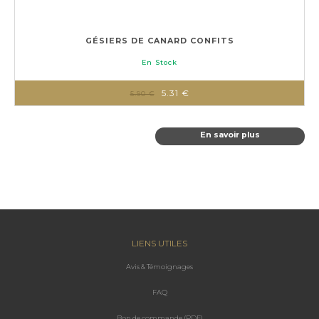
GÉSIERS DE CANARD CONFITS
En Stock
5.31 €
5.90 €
En savoir plus
LIENS UTILES
Avis & Témoignages
FAQ
Bon de commande (PDF)