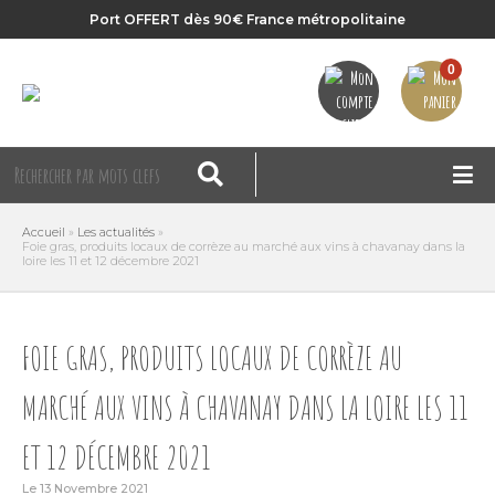
Port OFFERT dès 90€ France métropolitaine
0
Accueil
»
Les actualités
»
Foie gras, produits locaux de corrèze au marché aux vins à chavanay dans la
loire les 11 et 12 décembre 2021
FOIE GRAS, PRODUITS LOCAUX DE CORRÈZE AU
MARCHÉ AUX VINS À CHAVANAY DANS LA LOIRE LES 11
ET 12 DÉCEMBRE 2021
Le 13 Novembre 2021