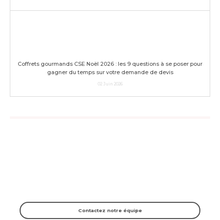
Coffrets gourmands CSE Noël 2026 : les 9 questions à se poser pour
gagner du temps sur votre demande de devis
02 Juin 2026
NOUS CONTACTER
Vous avez une ques­tion sur un pro­duit, une recette ? Vous n'avez pas
trouvé vos réponses dans la FAQ ?
Alors n'hé­si­tez plus et uti­li­sez notre for­mu­laire.
Contac­tez notre équipe