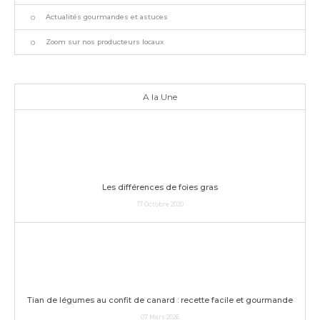
Actualités gourmandes et astuces
Zoom sur nos producteurs locaux
A la Une
Les différences de foies gras
17 Octobre 2020
Tian de légumes au confit de canard : recette facile et gourmande
07 Mars 2026